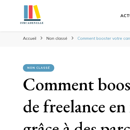
ACT
Ismcadenelle
Votre conseiller éducation
Accueil
Non classé
Comment booster votre carr
NON CLASSÉ
Comment booste
de freelance en
grâce à des par