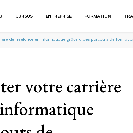
U
CURSUS
ENTREPRISE
FORMATION
TRA
ière de freelance en informatique grâce à des parcours de formation
r votre carrière
 informatique
cours de