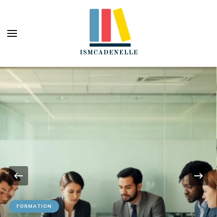
Ismcadenelle
Votre conseiller éducation
FORMATION